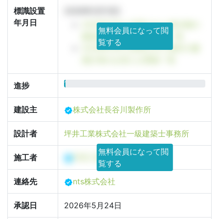
標識設置
2026年5月13日
年月日
2026年5月に設置された東京都の
無料会員になって閲
建築計画のお知らせ看板一覧
覧する
2026年5月に設置された港区の建
築計画のお知らせ看板一覧
1%
進捗
建設主
株式会社長谷川製作所
設計者
坪井工業株式会社一級建築士事務所
無料会員になって閲
施工者
坪井工業株式会社
覧する
連絡先
nts株式会社
承認日
2026年5月24日