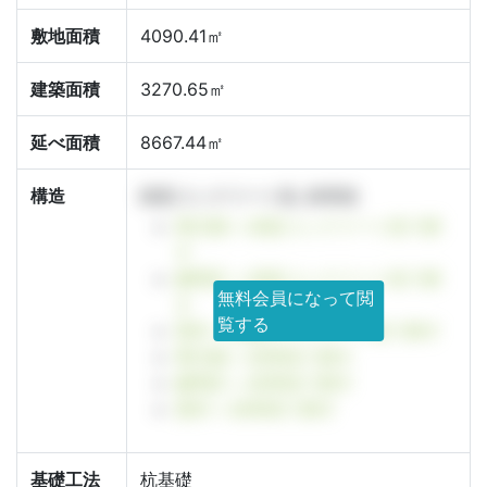
敷地面積
4090.41㎡
建築面積
3270.65㎡
延べ面積
8667.44㎡
構造
鉄筋コンクリート造, 鉄骨造
東京都 × 鉄筋コンクリート造で探
す
練馬区 × 鉄筋コンクリート造で探
無料会員になって閲
す
覧する
貫井 × 鉄筋コンクリート造で探す
東京都 × 鉄骨造で探す
練馬区 × 鉄骨造で探す
貫井 × 鉄骨造で探す
基礎工法
杭基礎