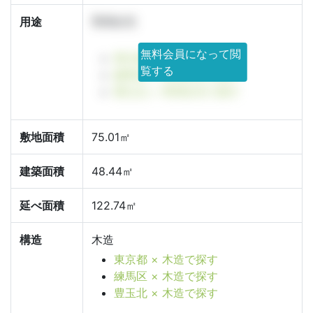
用途
専用住宅
無料会員になって閲
東京都 × 専用住宅で探す
覧する
練馬区 × 専用住宅で探す
豊玉北 × 専用住宅で探す
敷地面積
75.01㎡
建築面積
48.44㎡
延べ面積
122.74㎡
構造
木造
東京都 × 木造で探す
練馬区 × 木造で探す
豊玉北 × 木造で探す