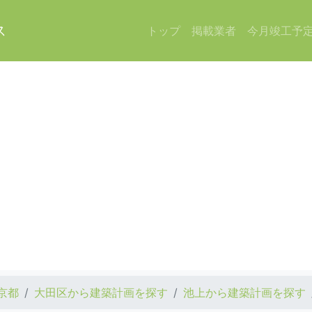
ス
トップ
掲載業者
今月竣工予
京都
大田区から建築計画を探す
池上から建築計画を探す