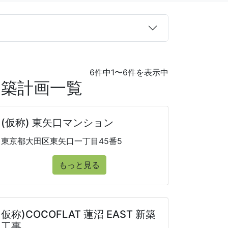
6件中1〜6件を表示中
建築計画一覧
(仮称) 東矢口マンション
東京都大田区東矢口一丁目45番5
もっと見る
仮称)COCOFLAT 蓮沼 EAST 新築
工事