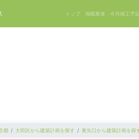
ス
トップ
掲載業者
今月竣工予
京都
大田区から建築計画を探す
東矢口から建築計画を探