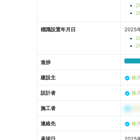
標識設置年月日
2025
進捗
建設主
株
設計者
株
施工者
株
連絡先
株
承認日
2025