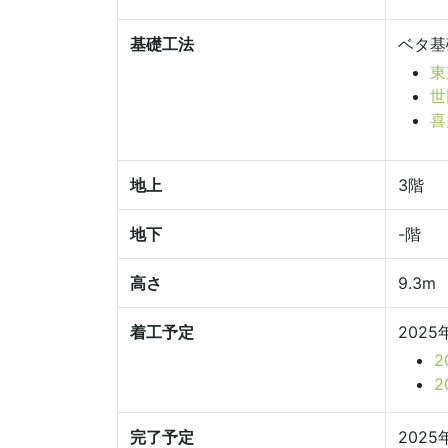
基礎工法
ベタ基
東
世
喜
地上
3階
地下
-階
高さ
9.3m
着工予定
2025
完了予定
2025