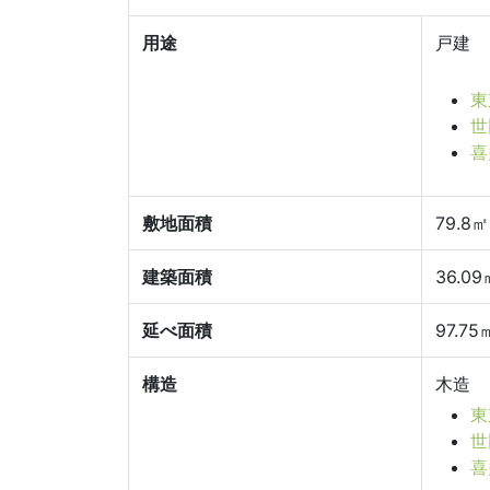
用途
戸建
東
世
喜
敷地面積
79.8㎡
建築面積
36.09
延べ面積
97.75
構造
木造
東
世
喜