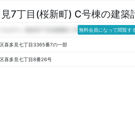
見7丁目(桜新町) C号棟の建
フルタウン 喜多見7丁目(桜新町) C号棟
無料会員になって閲覧す
区喜多見七丁目3365番7の一部
区喜多見七丁目8番26号