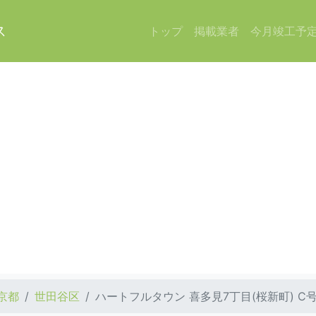
ス
トップ
掲載業者
今月竣工予
京都
世田谷区
ハートフルタウン 喜多見7丁目(桜新町) C