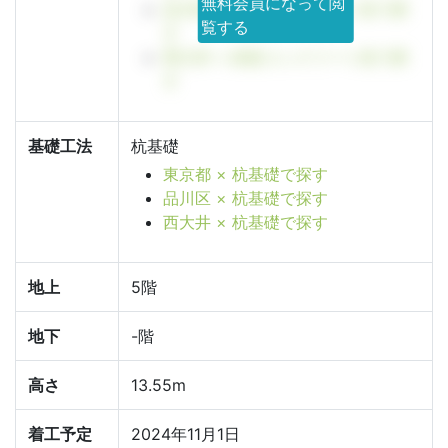
無料会員になって閲
品川区 × 鉄筋コンクリート造で探
覧する
す
西大井 × 鉄筋コンクリート造で探
す
基礎工法
杭基礎
東京都 × 杭基礎で探す
品川区 × 杭基礎で探す
西大井 × 杭基礎で探す
地上
5階
地下
-階
高さ
13.55m
着工予定
2024年11月1日