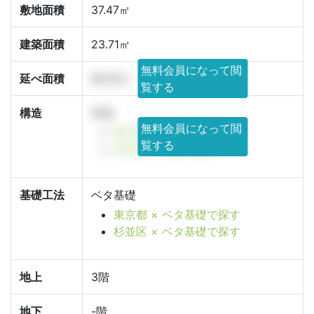
敷地面積
37.47㎡
建築面積
23.71㎡
無料会員になって閲
延べ面積
64.55㎡
覧する
構造
木造
無料会員になって閲
東京都 × 木造で探す
覧する
杉並区 × 木造で探す
基礎工法
ベタ基礎
東京都 × ベタ基礎で探す
杉並区 × ベタ基礎で探す
地上
3階
地下
-階