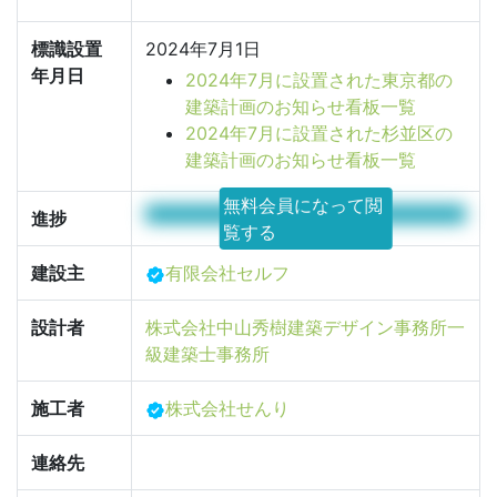
標識設置
2024年7月1日
年月日
2024年7月に設置された東京都の
建築計画のお知らせ看板一覧
2024年7月に設置された杉並区の
建築計画のお知らせ看板一覧
無料会員になって閲
100%
進捗
覧する
建設主
有限会社セルフ
設計者
株式会社中山秀樹建築デザイン事務所一
級建築士事務所
施工者
株式会社せんり
連絡先