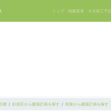
ス
トップ
掲載業者
今月竣工予
京都
杉並区から建築計画を探す
和泉から建築計画を探す