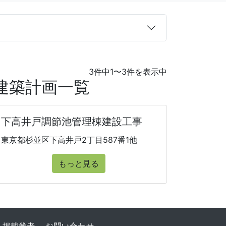
3件中1〜3件を表示中
建築計画一覧
下高井戸調節池管理棟建設工事
東京都杉並区下高井戸2丁目587番1他
もっと見る