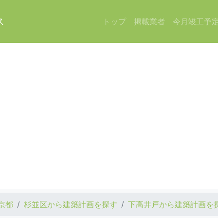
ス
トップ
掲載業者
今月竣工予
京都
杉並区から建築計画を探す
下高井戸から建築計画を