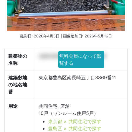
撮影日: 2026年4月5日 | 画像追加日: 2026年5月16日
建築物の
(仮称)南長崎5丁目計画新築工事
無料会員になって閲
名称
覧する
建築敷地
東京都豊島区南長崎五丁目3869番11
の地名地
番
用途
共同住宅, 店舗
10戸（ワンルーム住戸5戸）
東京都 × 共同住宅で探す
豊島区 × 共同住宅で探す