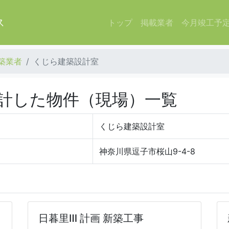
ス
トップ
掲載業者
今月竣工予
築業者
くじら建築設計室
計した物件（現場）一覧
くじら建築設計室
神奈川県逗子市桜山9-4-8
日暮里Ⅲ 計画 新築工事