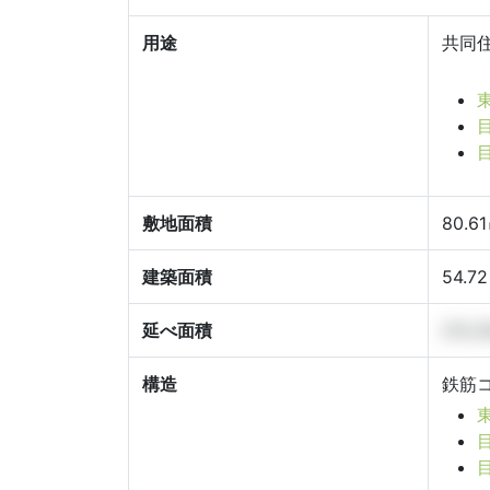
用途
共同
敷地面積
80.6
建築面積
54.7
延べ面積
212.
構造
鉄筋