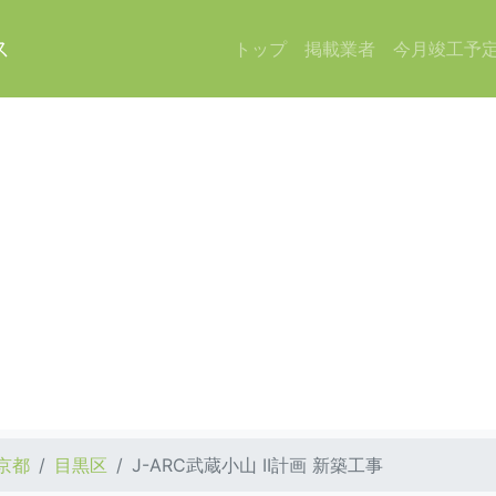
ス
トップ
掲載業者
今月竣工予
京都
目黒区
J-ARC武蔵小山 II計画 新築工事