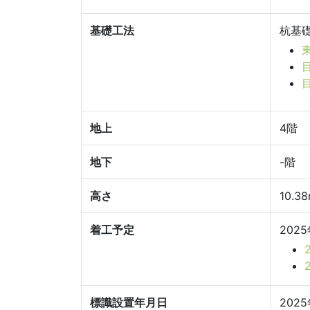
基礎工法
杭基
地上
4階
地下
-階
高さ
10.3
着工予定
202
標識設置年月日
202