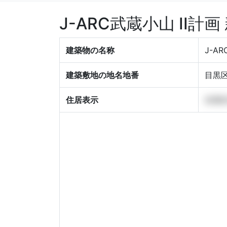
J-ARC武蔵小山 II
建築物の名称
J-A
建築敷地の地名地番
目黒区
住居表示
目黒区