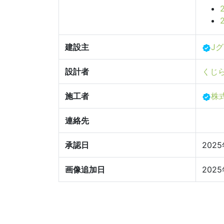
建設主
J
設計者
くじ
施工者
株
連絡先
承認日
202
画像追加日
202