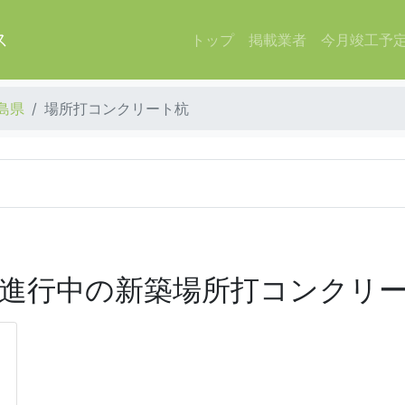
ス
トップ
掲載業者
今月竣工予
島県
場所打コンクリート杭
進行中の新築場所打コンクリ