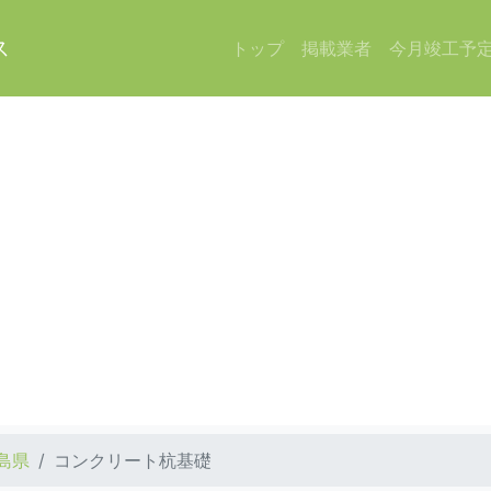
ス
トップ
掲載業者
今月竣工予
島県
コンクリート杭基礎