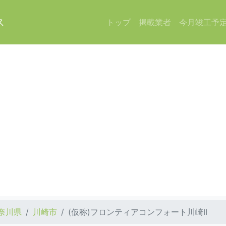
ス
トップ
掲載業者
今月竣工予
奈川県
川崎市
(仮称)フロンティアコンフォート川崎II