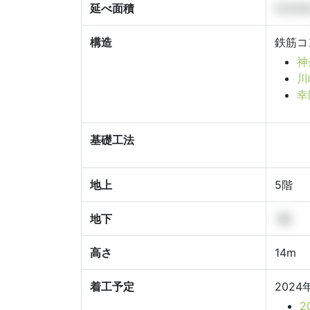
延べ面積
514.5
構造
鉄筋コ
神
川
幸
基礎工法
地上
5階
地下
-階
高さ
14m
着工予定
2024
2