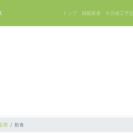
ス
トップ
掲載業者
今月竣工予
玉県
飲食