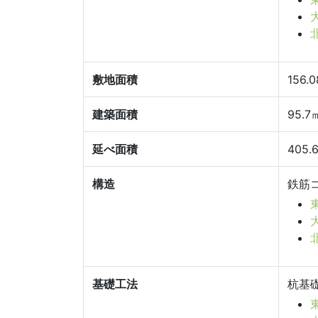
敷地面積
156.
建築面積
95.7
延べ面積
405.
構造
鉄筋
基礎工法
杭基