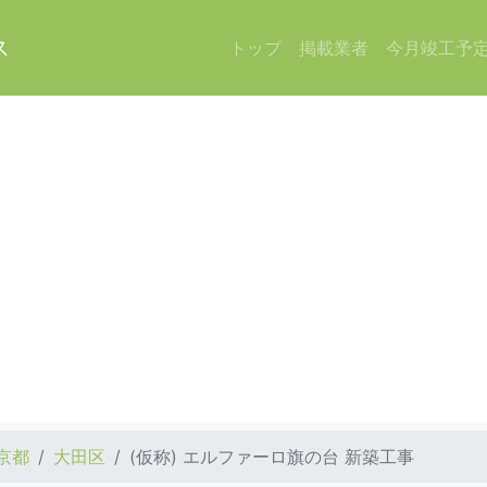
ス
トップ
掲載業者
今月竣工予
京都
大田区
(仮称) エルファーロ旗の台 新築工事