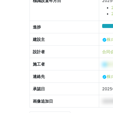
標識設置年月日
202
進捗
建設主
株
設計者
合同
施工者
株
連絡先
株
承認日
202
画像追加日
202