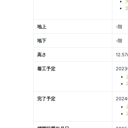
地上
-階
地下
-階
高さ
12.5
着工予定
202
完了予定
202