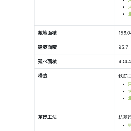
敷地面積
156.
建築面積
95.7
延べ面積
404.
構造
鉄筋
基礎工法
杭基