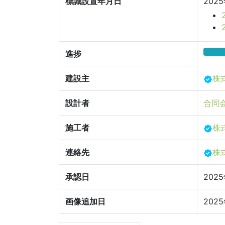
標識設置年月日
202
進捗
建設主
株
設計者
合同
施工者
株
連絡先
株
承認日
202
画像追加日
202