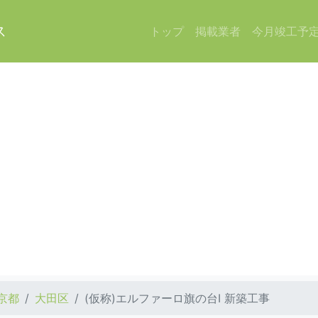
ス
トップ
掲載業者
今月竣工予
京都
大田区
(仮称)エルファーロ旗の台Ⅰ 新築工事