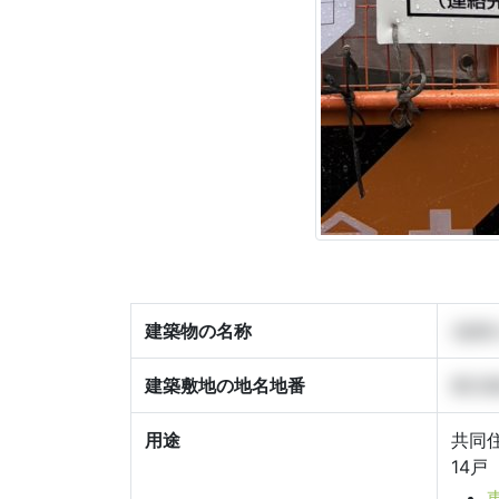
建築物の名称
(仮称
建築敷地の地名地番
東京都
用途
共同
14戸