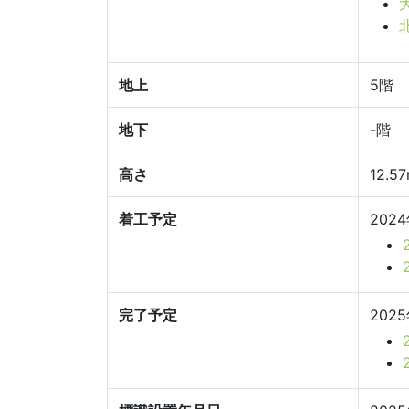
地上
5階
地下
-階
高さ
12.5
着工予定
202
完了予定
202