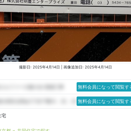
撮影日: 2025年4月14日 | 画像追加日: 2025年4月14日
)エルファーロ旗の台Ⅰ 新築工事
無料会員になって閲覧す
大田区北馬込1丁目77番31、32、33
無料会員になって閲覧す
住宅
東京都 × 共同住宅で探す