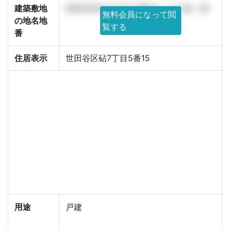
建築敷地
世田谷区砧7丁目172番33、12の各一部
無料会員になって閲
の地名地
覧する
番
住居表示
世田谷区砧7丁目5番15
用途
戸建