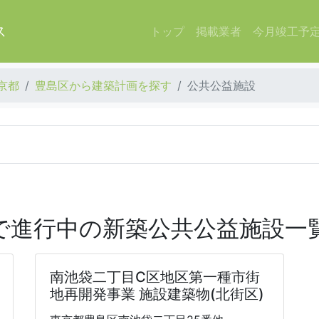
ス
トップ
掲載業者
今月竣工予
京都
豊島区から建築計画を探す
公共公益施設
で進行中の新築公共公益施設一
南池袋二丁目C区地区第一種市街
地再開発事業 施設建築物(北街区)