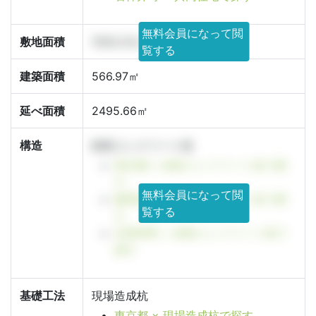
無料会員になって閲
敷地面積
1032.23㎡
覧する
建築面積
566.97㎡
延べ面積
2495.66㎡
構造
鉄筋コンクリート造
東京都 × 鉄筋コンクリート造で探
す
無料会員になって閲
練馬区 × 鉄筋コンクリート造で探
覧する
す
石神井町 × 鉄筋コンクリート造で
探す
基礎工法
現場造成杭
東京都 × 現場造成杭で探す