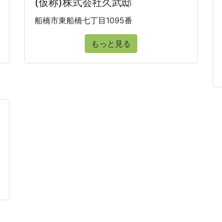
(仮称)株式会社久武邸
船橋市東船橋七丁目1095番
もっと見る