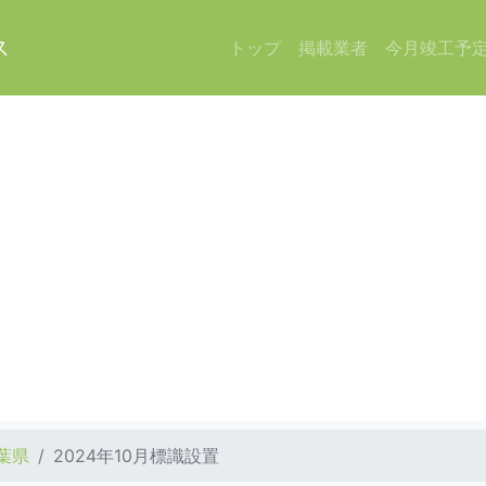
ス
トップ
掲載業者
今月竣工予
葉県
2024年10月標識設置