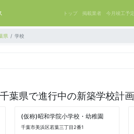
ス
トップ
掲載業者
今月竣工予
葉県
学校
千葉県で進行中の新築学校計
(仮称)昭和学院小学校・幼稚園
千葉市美浜区若葉三丁目2番1