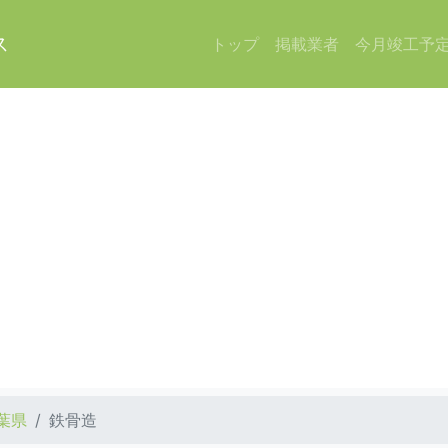
ス
トップ
掲載業者
今月竣工予
葉県
鉄骨造