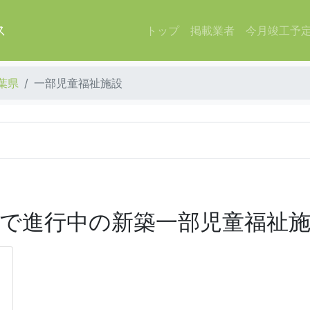
ス
トップ
掲載業者
今月竣工予
葉県
一部児童福祉施設
で進行中の新築一部児童福祉