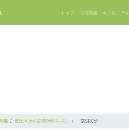
ス
トップ
掲載業者
今月竣工予
京都
目黒区から建築計画を探す
一部SRC造