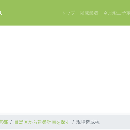
ス
トップ
掲載業者
今月竣工予
京都
目黒区から建築計画を探す
現場造成杭