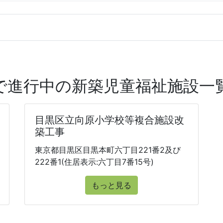
で進行中の新築児童福祉施設一
目黒区立向原小学校等複合施設改
築工事
東京都目黒区目黒本町六丁目221番2及び
222番1(住居表示:六丁目7番15号)
もっと見る