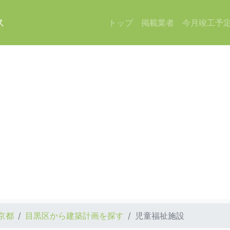
ス
トップ
掲載業者
今月竣工予
京都
目黒区から建築計画を探す
児童福祉施設