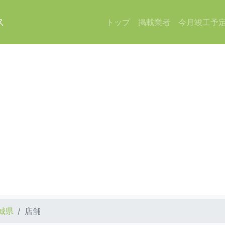
ス
トップ
掲載業者
今月竣工予
城県
店舗