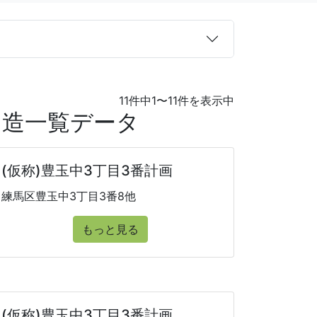
11件中1〜11件を表示中
ト造一覧データ
(仮称)豊玉中3丁目3番計画
練馬区豊玉中3丁目3番8他
もっと見る
(仮称)豊玉中3丁目3番計画