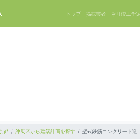
ス
トップ
掲載業者
今月竣工予
京都
練馬区から建築計画を探す
壁式鉄筋コンクリート造