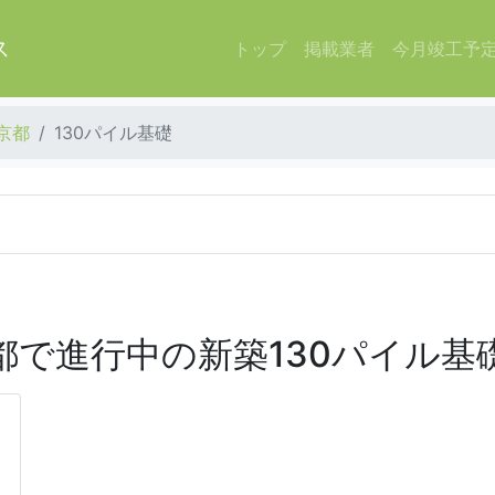
ス
トップ
掲載業者
今月竣工予
京都
130パイル基礎
都で進行中の新築130パイル基