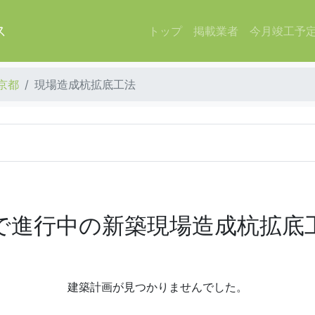
ス
トップ
掲載業者
今月竣工予
京都
現場造成杭拡底工法
で進行中の新築現場造成杭拡底
建築計画が見つかりませんでした。