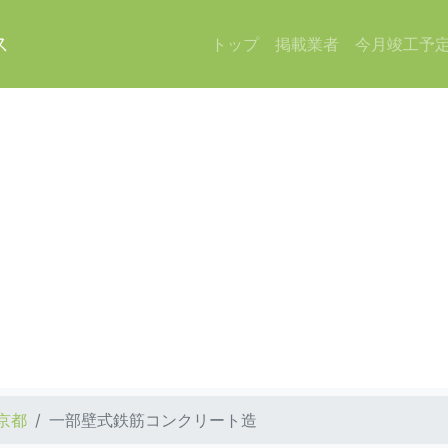
ス
トップ
掲載業者
今月竣工予
京都
一部壁式鉄筋コンクリート造