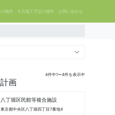
定の物件
今月着工予定の物件
お問い合わせ
4件中1〜4件を表示中
庫計画
八丁堀区民館等複合施設
東京都中央区八丁堀四丁目7番地4