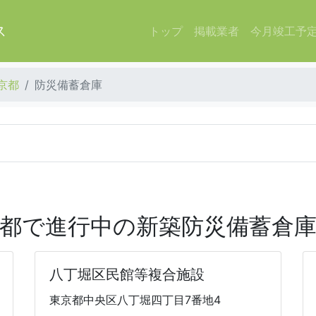
ス
トップ
掲載業者
今月竣工予
京都
防災備蓄倉庫
都で進行中の新築防災備蓄倉
八丁堀区民館等複合施設
東京都中央区八丁堀四丁目7番地4