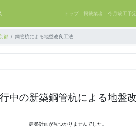
ス
トップ
掲載業者
今月竣工予
京都
鋼管杭による地盤改良工法
行中の新築鋼管杭による地盤
建築計画が見つかりませんでした。