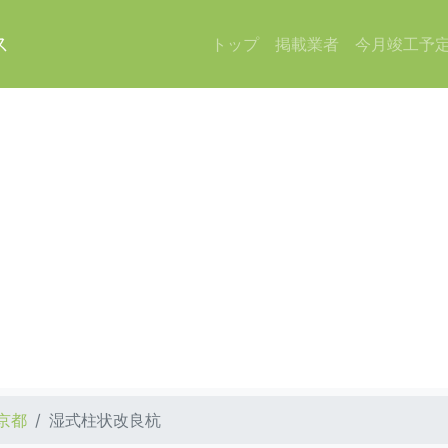
ス
トップ
掲載業者
今月竣工予
京都
湿式柱状改良杭