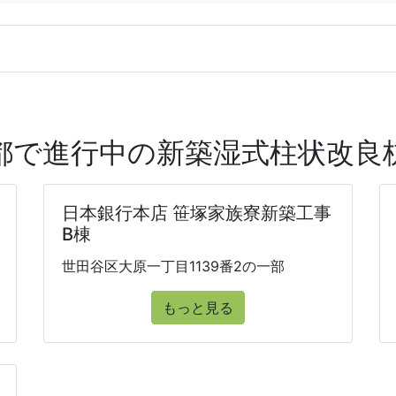
都で進行中の新築湿式柱状改良
日本銀行本店 笹塚家族寮新築工事
B棟
世田谷区大原一丁目1139番2の一部
もっと見る