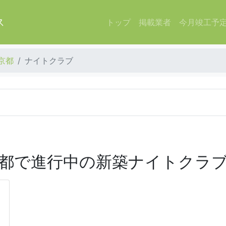
ス
トップ
掲載業者
今月竣工予
京都
ナイトクラブ
都で進行中の新築ナイトクラ