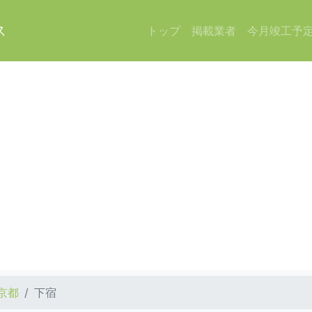
ス
トップ
掲載業者
今月竣工予
京都
下宿