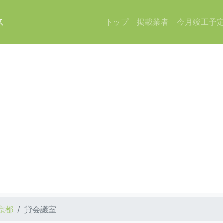
ス
トップ
掲載業者
今月竣工予
京都
貸会議室