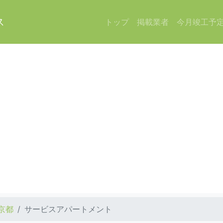
ス
トップ
掲載業者
今月竣工予
京都
サービスアパートメント